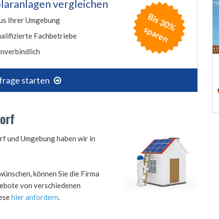
laranlagen vergleichen
B
is
3
0
%
p
a
r
e
us Ihrer Umgebung
s
n
alifizierte Fachbetriebe
nverbindlich
frage starten
orf
orf und Umgebung haben wir in
wünschen, können Sie die Firma
ngebote von verschiedenen
iese
hier anfordern
.