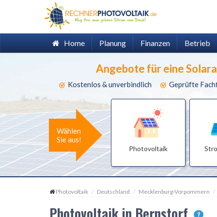
Home
Planung
Finanzen
Betrieb
Angebote für eine Solar
Kostenlos & unverbindlich
Geprüfte Fach
Wählen
Sie aus!
Photovoltaik
Str
Photovoltaik
Deutschland
Mecklenburg-Vorpommern
Photovoltaik in Bernstorf
?