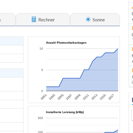
n
Rechner
Sonne
Anzahl Photovoltaikanlagen
10
5
0
2013
2015
2017
2001
2003
2005
2007
2009
2011
Installierte Leistung (kWp)
300
200