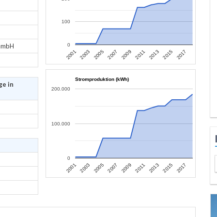
100
 GmbH
0
2013
2015
2017
2001
2003
2005
2007
2009
2011
Stromproduktion (kWh)
ge in
200.000
100.000
0
2013
2015
2017
2001
2003
2005
2007
2009
2011