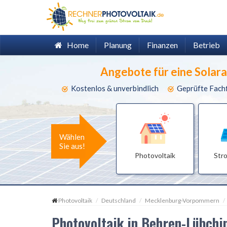
Home
Planung
Finanzen
Betrieb
Angebote für eine Solar
Kostenlos & unverbindlich
Geprüfte Fach
Wählen
Sie aus!
Photovoltaik
Str
Photovoltaik
Deutschland
Mecklenburg-Vorpommern
Photovoltaik in Behren-Lübch