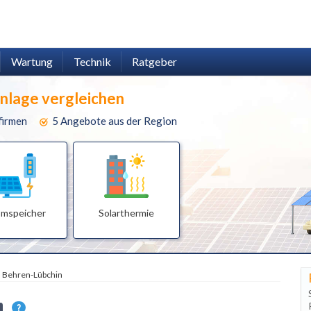
Wartung
Technik
Ratgeber
anlage vergleichen
firmen
5 Angebote aus der Region
omspeicher
Solarthermie
Behren-Lübchin
in
?