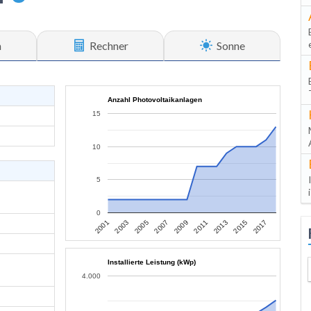
n
Rechner
Sonne
Anzahl Photovoltaikanlagen
15
10
5
0
2013
2015
2017
2001
2003
2005
2007
2009
2011
Installierte Leistung (kWp)
4.000