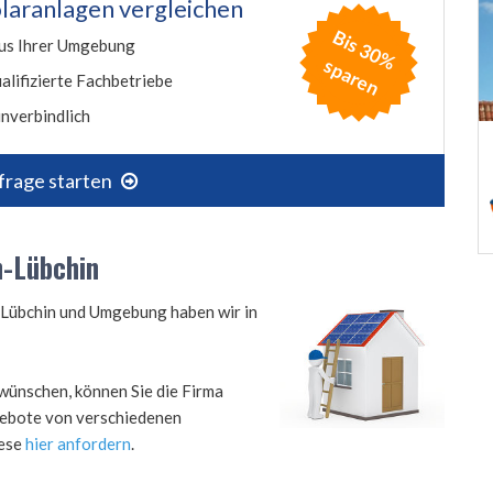
laranlagen vergleichen
B
is
3
0
%
p
a
r
e
us Ihrer Umgebung
s
n
alifizierte Fachbetriebe
nverbindlich
frage starten
n-Lübchin
n-Lübchin und Umgebung haben wir in
wünschen, können Sie die Firma
ngebote von verschiedenen
iese
hier anfordern
.