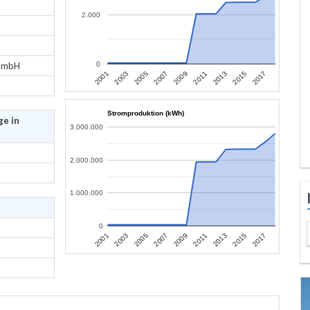
2.000
 GmbH
0
2013
2015
2017
2001
2003
2005
2007
2009
2011
Stromproduktion (kWh)
ge in
3.000.000
2.000.000
1.000.000
0
2013
2015
2017
2001
2003
2005
2007
2009
2011