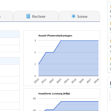
n
Rechner
Sonne
Anzahl Photovoltaikanlagen
3
2
1
0
2010
2011
2012
2013
2014
2015
2016
2017
2018
Installierte Leistung (kWp)
60
40