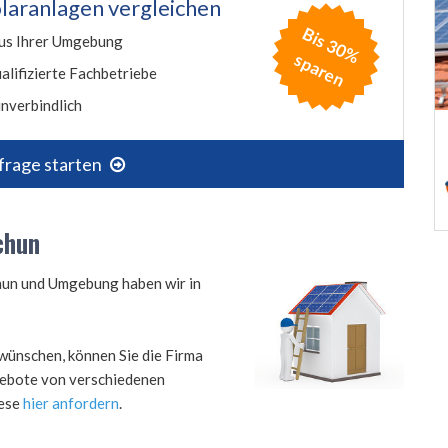
laranlagen vergleichen
B
is
3
0
%
p
a
r
e
us Ihrer Umgebung
s
n
alifizierte Fachbetriebe
nverbindlich
frage starten
chun
chun und Umgebung haben wir in
wünschen, können Sie die Firma
ngebote von verschiedenen
iese
hier anfordern
.