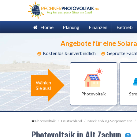
Home
Planung
Finanzen
Betrieb
Angebote für eine Solar
Kostenlos & unverbindlich
Geprüfte Fach
Wählen
Sie aus!
Photovoltaik
Str
Photovoltaik
Deutschland
Mecklenburg-Vorpommern
Photovoltaik in Alt Zachun
?