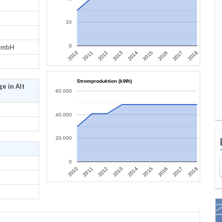
20
 GmbH
0
2010
2011
2012
2013
2014
2015
2016
2017
2018
Stromproduktion (kWh)
e in Alt
60.000
40.000
20.000
0
2010
2011
2012
2013
2014
2015
2016
2017
2018