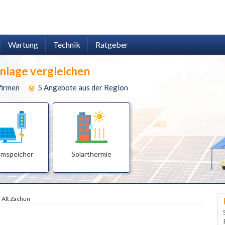
Wartung
Technik
Ratgeber
anlage vergleichen
firmen
5 Angebote aus der Region
omspeicher
Solarthermie
Alt Zachun