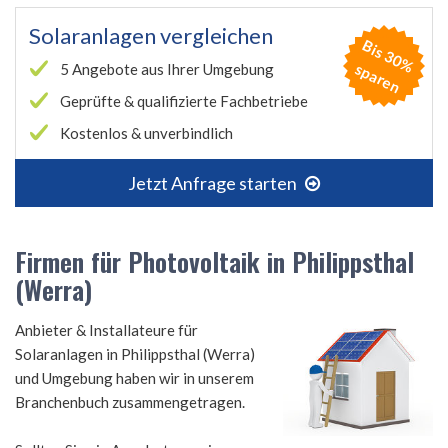
Solaranlagen vergleichen
B
is
3
0
%
p
a
r
e
s
n
5 Angebote aus Ihrer Umgebung
Geprüfte & qualifizierte Fachbetriebe
Kostenlos & unverbindlich
Jetzt Anfrage starten
Firmen für Photovoltaik in Philippsthal
(Werra)
Anbieter & Installateure für
Solaranlagen in Philippsthal (Werra)
und Umgebung haben wir in unserem
Branchenbuch zusammengetragen.