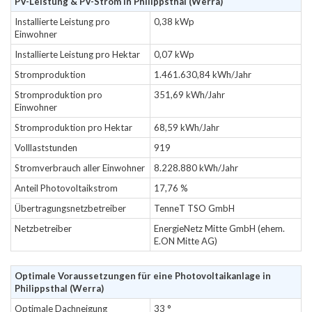
PV-Leistung & PV-Strom in Philippsthal (Werra)
Installierte Leistung pro
0,38 kWp
Einwohner
Installierte Leistung pro Hektar
0,07 kWp
Stromproduktion
1.461.630,84 kWh/Jahr
Stromproduktion pro
351,69 kWh/Jahr
Einwohner
Stromproduktion pro Hektar
68,59 kWh/Jahr
Volllaststunden
919
Stromverbrauch aller Einwohner
8.228.880 kWh/Jahr
Anteil Photovoltaikstrom
17,76 %
Übertragungsnetzbetreiber
TenneT TSO GmbH
Netzbetreiber
EnergieNetz Mitte GmbH (ehem.
E.ON Mitte AG)
Optimale Voraussetzungen für eine Photovoltaikanlage in
Philippsthal (Werra)
Optimale Dachneigung
33 °