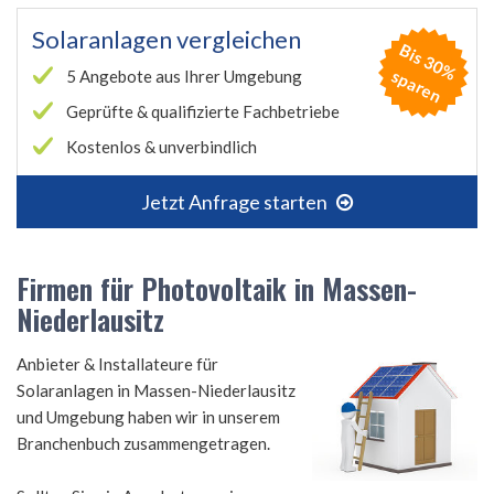
Solaranlagen vergleichen
B
is
3
0
%
p
a
r
e
s
n
5 Angebote aus Ihrer Umgebung
Geprüfte & qualifizierte Fachbetriebe
Kostenlos & unverbindlich
Jetzt Anfrage starten
Firmen für Photovoltaik in Massen-
Niederlausitz
Anbieter & Installateure für
Solaranlagen in Massen-Niederlausitz
und Umgebung haben wir in unserem
Branchenbuch zusammengetragen.