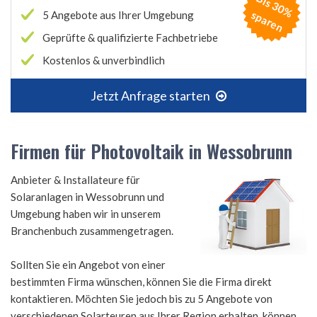
B
is
3
0
%
p
a
r
e
s
n
5 Angebote aus Ihrer Umgebung
Geprüfte & qualifizierte Fachbetriebe
Kostenlos & unverbindlich
Jetzt Anfrage starten
Firmen für Photovoltaik in Wessobrunn
Anbieter & Installateure für
Solaranlagen in Wessobrunn und
Umgebung haben wir in unserem
Branchenbuch zusammengetragen.
Sollten Sie ein Angebot von einer
bestimmten Firma wünschen, können Sie die Firma direkt
kontaktieren. Möchten Sie jedoch bis zu 5 Angebote von
verschiedenen Solarteuren aus Ihrer Region erhalten, können