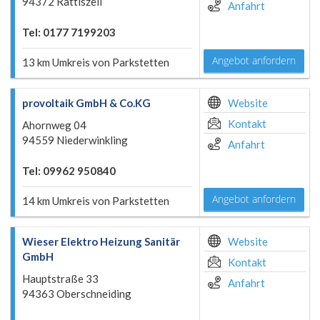
94372 Rattiszell
Anfahrt
Tel: 0177 7199203
Angebot anfordern
13 km Umkreis von Parkstetten
provoltaik GmbH & Co.KG
Website
Kontakt
Ahornweg 04
94559 Niederwinkling
Anfahrt
Tel: 09962 950840
Angebot anfordern
14 km Umkreis von Parkstetten
Wieser Elektro Heizung Sanitär
Website
GmbH
Kontakt
Hauptstraße 33
Anfahrt
94363 Oberschneiding