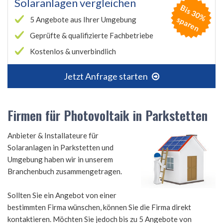
Solaranlagen vergleichen
B
is
3
0
%
p
a
r
e
s
n
5 Angebote aus Ihrer Umgebung
Geprüfte & qualifizierte Fachbetriebe
Kostenlos & unverbindlich
Jetzt Anfrage starten
Firmen für Photovoltaik in Parkstetten
Anbieter & Installateure für
Solaranlagen in Parkstetten und
Umgebung haben wir in unserem
Branchenbuch zusammengetragen.
Sollten Sie ein Angebot von einer
bestimmten Firma wünschen, können Sie die Firma direkt
kontaktieren. Möchten Sie jedoch bis zu 5 Angebote von