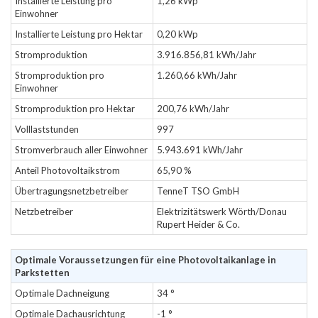
Installierte Leistung pro
1,26 kWp
Einwohner
Installierte Leistung pro Hektar
0,20 kWp
Stromproduktion
3.916.856,81 kWh/Jahr
Stromproduktion pro
1.260,66 kWh/Jahr
Einwohner
Stromproduktion pro Hektar
200,76 kWh/Jahr
Volllaststunden
997
Stromverbrauch aller Einwohner
5.943.691 kWh/Jahr
Anteil Photovoltaikstrom
65,90 %
Übertragungsnetzbetreiber
TenneT TSO GmbH
Netzbetreiber
Elektrizitätswerk Wörth/Donau
Rupert Heider & Co.
Optimale Voraussetzungen für eine Photovoltaikanlage in
Parkstetten
Optimale Dachneigung
34 °
Optimale Dachausrichtung
-1 °