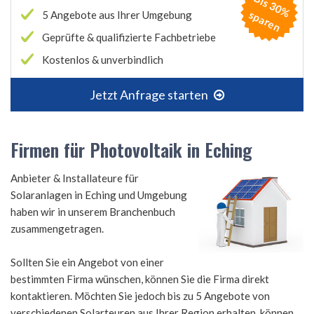
B
is
3
0
%
p
a
r
e
s
n
5 Angebote aus Ihrer Umgebung
Geprüfte & qualifizierte Fachbetriebe
Kostenlos & unverbindlich
Jetzt Anfrage starten
Firmen für Photovoltaik in Eching
Anbieter & Installateure für
Solaranlagen in Eching und Umgebung
haben wir in unserem Branchenbuch
zusammengetragen.
Sollten Sie ein Angebot von einer
bestimmten Firma wünschen, können Sie die Firma direkt
kontaktieren. Möchten Sie jedoch bis zu 5 Angebote von
verschiedenen Solarteuren aus Ihrer Region erhalten, können