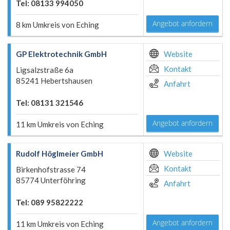
Tel: 08133 994050
Angebot anfordern
8 km Umkreis von Eching
GP Elektrotechnik GmbH
Website
Kontakt
Ligsalzstraße 6a
85241 Hebertshausen
Anfahrt
Tel: 08131 321546
Angebot anfordern
11 km Umkreis von Eching
Rudolf Höglmeier GmbH
Website
Kontakt
Birkenhofstrasse 74
85774 Unterföhring
Anfahrt
Tel: 089 95822222
Angebot anfordern
11 km Umkreis von Eching