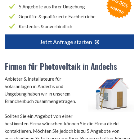
B
is
3
0
%
p
a
r
e
s
n
5 Angebote aus Ihrer Umgebung
Geprüfte & qualifizierte Fachbetriebe
Kostenlos & unverbindlich
Jetzt Anfrage starten
Firmen für Photovoltaik in Andechs
Anbieter & Installateure für
Solaranlagen in Andechs und
Umgebung haben wir in unserem
Branchenbuch zusammengetragen.
Sollten Sie ein Angebot von einer
bestimmten Firma wünschen, können Sie die Firma direkt
kontaktieren. Möchten Sie jedoch bis zu 5 Angebote von
verschiedenen Solarteuren aus Ihrer Region erhalten, können