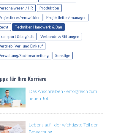
Personalwesen / HR
Produktion
Projektierer/-entwickler
Projektleiter/-manager
Recht
Techniker, Handwerk & Bau
Transport & Logistik
Verbände & Stiftungen
Vertrieb, Ver- und Einkauf
Verwaltung/Sachbearbeitung
Sonstige
ipps für Ihre Karriere
Das Anschreiben - erfolgreich zum
neuen Job
Lebenslauf - der wichtigste Teil der
Bewerbung