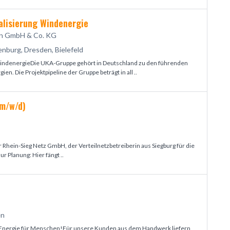
alisierung Windenergie
en GmbH & Co. KG
nburg, Dresden, Bielefeld
 WindenergieDie UKA-Gruppe gehört in Deutschland zu den führenden
en. Die Projektpipeline der Gruppe beträgt in all ..
(m/w/d)
 Rhein-Sieg Netz GmbH, der Verteilnetzbetreiberin aus Siegburg für die
ur Planung: Hier fängt ..
en
Energie für Menschen!Für unsere Kunden aus dem Handwerk liefern