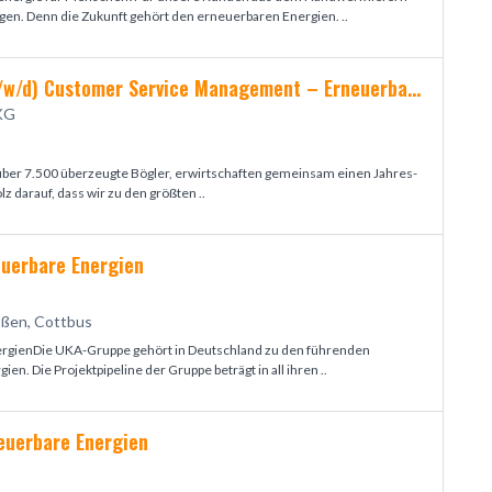
en. Denn die Zukunft gehört den erneuerbaren Energien. ..
Technischer Angestellter (m/w/d) Customer Service Management – Erneuerbare Energien Windkraft
KG
über 7.500 überzeugte Bögler, erwirtschaften gemeinsam einen Jahres­
z darauf, dass wir zu den größten ..
euerbare Energien
ißen, Cottbus
ergienDie UKA-Gruppe gehört in Deutschland zu den führenden
en. Die Projektpipeline der Gruppe beträgt in all ihren ..
euerbare Energien