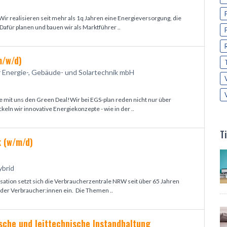
 Wir realisieren seit mehr als 1q Jahren eine Energieversorgung, die
 Dafür planen und bauen wir als Marktführer ..
m/w/d)
r Energie-, Gebäude- und Solartechnik mbH
e mit uns den Green Deal!Wir bei EGS-plan reden nicht nur über
keln wir innovative Energiekonzepte - wie in der ..
T
k (w/m/d)
ybrid
sation setzt sich die Verbraucherzentrale NRW seit über 65 Jahren
 der Verbraucher:innen ein. Die Themen ..
sche und leittechnische Instandhaltung