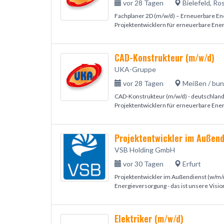
vor 28 Tagen
Bielefeld, Ro
Fachplaner 2D (m/w/d) – Erneuerbare En
Projektentwicklern für erneuerbare Energi
CAD-Konstrukteur (m/w/d)
UKA-Gruppe
vor 28 Tagen
Meißen / bu
CAD-Konstrukteur (m/w/d) - deutschlan
Projektentwicklern für erneuerbare Energi
Projektentwickler im Außend
VSB Holding GmbH
vor 30 Tagen
Erfurt
Projektentwickler im Außendienst (w/m/
Energieversorgung - das ist unsere Vision
Elektriker (m/w/d)