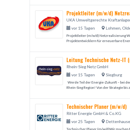
Projektleiter (m/w/d) Netzre
UKA Umweltgerechte Kraftanlag
vor 15 Tagen
Lohmen, Olde
Projektleiter (m/w/d) Netzrealisierung
Projektentwicklern für erneuerbare Energi
Leitung Technische Netz-IT 
Rhein-Sieg Netz GmbH
vor 15 Tagen
Siegburg
Werde Teil der Energie-Zukunft – bei der
Rhein-Sieg Region! Von der Strategie bis z
Technischer Planer (m/w/d)
Ritter Energie GmbH & Co.KG
vor 25 Tagen
Dettenhaus
Technischer Planer (m/w/d)Wir machen 