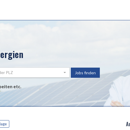
nergien
der PLZ
Jobs finden
beiten etc.
A
lage