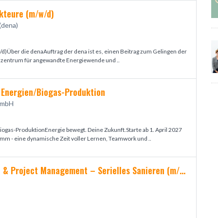
kteure (m/w/d)
(dena)
d)Über die denaAuftrag der dena ist es, einen Beitrag zum Gelingen der
zzentrum für angewandte Energiewende und ..
 Energien/Biogas-Produktion
GmbH
ogas-ProduktionEnergie bewegt. Deine Zukunft.Starte ab 1. April 2027
m - eine dynamische Zeit voller Lernen, Teamwork und ..
Senior Business Development & Project Management – Serielles Sanieren (m/w/d)