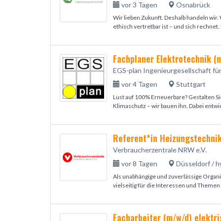
vor 3 Tagen
Osnabrück
Wir lieben Zukunft. Deshalb handeln wir.
ethisch vertretbar ist – und sich rechnet.
Fachplaner Elektrotechnik (
EGS-plan Ingenieurgesellschaft fü
vor 4 Tagen
Stuttgart
Lust auf 100% Erneuerbare? Gestalten Si
Klimaschutz – wir bauen ihn. Dabei entwic
Referent*in Heizungstechni
Verbraucherzentrale NRW e.V.
vor 8 Tagen
Düsseldorf / h
Als unabhängige und zuverlässige Organi
vielseitig für die Interessen und Themen
Facharbeiter (m/w/d) elektri