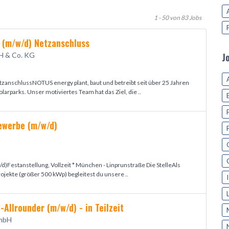
1 - 50 von 83 Jobs
 (m/w/d) Netzanschluss
H & Co. KG
J
anschlussNOTUS energy plant, baut und betreibt seit über 25 Jahren
larparks. Unser motiviertes Team hat das Ziel, die ..
Gewerbe (m/w/d)
d)Festanstellung, Vollzeit * München - Linprunstraße Die StelleAls
ojekte (größer 500 kWp) begleitest du unsere ..
y-Allrounder (m/w/d) - in Teilzeit
 mbH