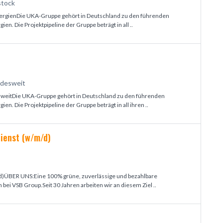
stock
ergienDie UKA-Gruppe gehört in Deutschland zu den führenden
en. Die Projektpipeline der Gruppe beträgt in all ..
ndesweit
dweitDie UKA-Gruppe gehört in Deutschland zu den führenden
en. Die Projektpipeline der Gruppe beträgt in all ihren ..
ienst (w/m/d)
d)ÜBER UNS:Eine 100% grüne, zuverlässige und bezahlbare
 bei VSB Group.Seit 30 Jahren arbeiten wir an diesem Ziel ..