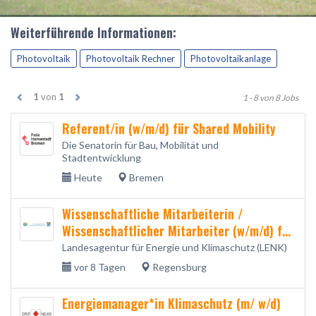
Weiterführende Informationen:
Photovoltaik
Photovoltaik Rechner
Photovoltaikanlage
1
von
1
1 - 8 von 8 Jobs
Referent/in (w/m/d) für Shared Mobility
Die Senatorin für Bau, Mobilität und
Stadtentwicklung
Heute
Bremen
Wissenschaftliche Mitarbeiterin /
Wissenschaftlicher Mitarbeiter (w/m/d) für
den Bereich Energie
Landesagentur für Energie und Klimaschutz (LENK)
vor 8 Tagen
Regensburg
Energiemanager*in Klimaschutz (m/ w/d)